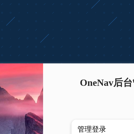
OneNav后
管理登录